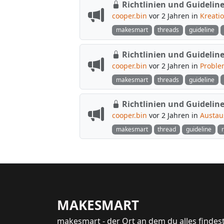
Richtlinien und Guidelin
cooper.bin
vor 2 Jahren in
Kreati
makesmart
threads
guideline
Richtlinien und Guideline
cooper.bin
vor 2 Jahren in
Proble
makesmart
threads
guideline
Richtlinien und Guidelin
cooper.bin
vor 2 Jahren in
Austau
makesmart
thread
guideline
MAKESMART
makesmart - der Ort an dem du alles findest