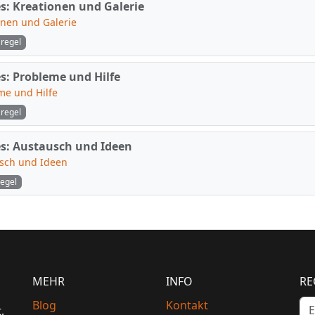
es: Kreationen und Galerie
onen und Galerie
regel
s: Probleme und Hilfe
me und Hilfe
regel
es: Austausch und Ideen
sch und Ideen
regel
MEHR
INFO
RE
Blog
Kontakt
,