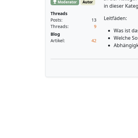
Moderator
Autor
in dieser Kate
Threads
Leitfäden:
Posts:
13
Threads:
9
Was ist da
Blog
Welche So
Artikel:
42
Abhängigk