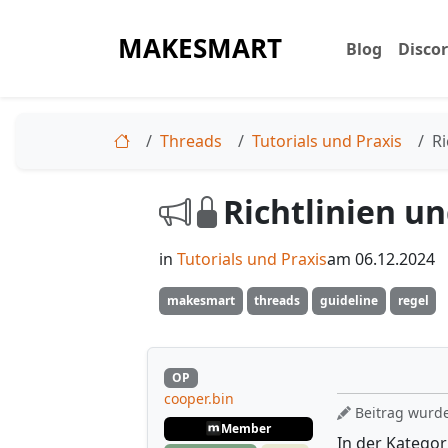
MAKESMART
Blog
Disco
Threads
Tutorials und Praxis
Ri
Richtlinien un
in
Tutorials und Praxis
am 06.12.2024
makesmart
threads
guideline
regel
OP
cooper.bin
Beitrag wurde 
Member
In der Katego