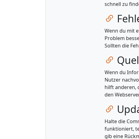
schnell zu find
Zum Ka
Fehl
Wenn du mit ei
Problem besse
Sollten die F
Zum Ka
Quel
Wenn du Inform
Nutzer nachvo
hilft anderen,
den Webserve
Zum Ka
Upda
Halte die Com
funktioniert, 
gib eine Rück