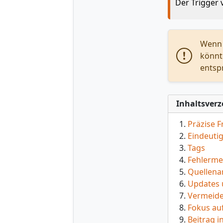
Der Trigger v
Wenn 
könnte
entsp
Inhaltsverz
Präzise F
Eindeutig
Tags
Fehlerme
Quellena
Updates 
Vermeide
Fokus auf
Beitrag in