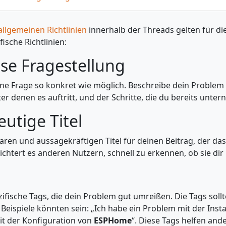
allgemeinen Richtlinien
innerhalb der Threads gelten für di
ische Richtlinien:
pitel springen
se Fragestellung
ne Frage so konkret wie möglich. Beschreibe dein Problem de
r denen es auftritt, und der Schritte, die du bereits unte
pitel springen
utige Titel
aren und aussagekräftigen Titel für deinen Beitrag, der d
leichtert es anderen Nutzern, schnell zu erkennen, ob sie di
pitel springen
fische Tags, die dein Problem gut umreißen. Die Tags sollt
. Beispiele könnten sein: „Ich habe ein Problem mit der Inst
it der Konfiguration von
ESPHome
“. Diese Tags helfen and