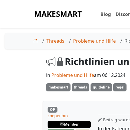
MAKESMART
Blog
Disco
Threads
Probleme und Hilfe
Ri
Richtlinien u
in
Probleme und Hilfe
am 06.12.2024
makesmart
threads
guideline
regel
OP
cooper.bin
Beitrag wurde
Member
In der Katego