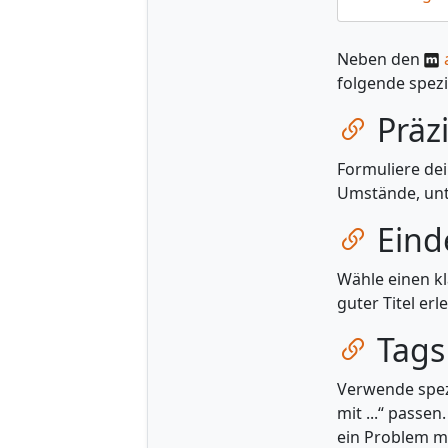
Neben den
folgende spezif
Zum Ka
Präzi
Formuliere dei
Umstände, unte
Zum Ka
Einde
Wähle einen kl
guter Titel er
Zum Ka
Tags
Verwende spezi
mit ...“ passen
ein Problem m