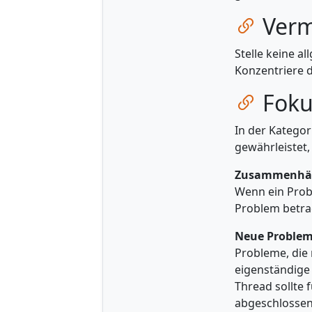
Zum Ka
Verm
Stelle keine a
Konzentriere d
Zum Ka
Foku
In der Kategor
gewährleistet,
Zusammenhän
Wenn ein Prob
Problem betra
Neue Proble
Probleme, die 
eigenständige 
Thread sollte 
abgeschlossen