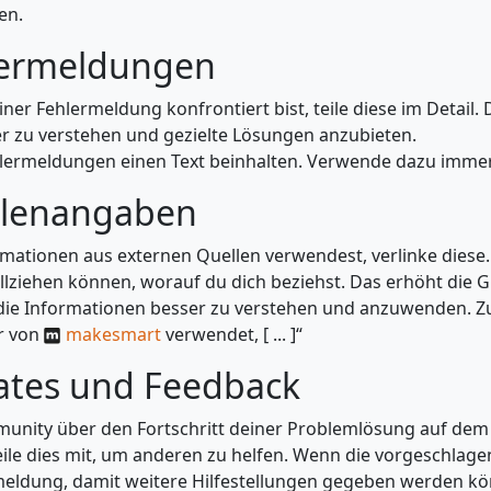
en.
pitel springen
ermeldungen
ner Fehlermeldung konfrontiert bist, teile diese im Detail. 
r zu verstehen und gezielte Lösungen anzubieten.
ehlermeldungen einen Text beinhalten. Verwende dazu immer
pitel springen
lenangaben
ationen aus externen Quellen verwendest, verlinke diese. 
llziehen können, worauf du dich beziehst. Das erhöht die 
 die Informationen besser zu verstehen und anzuwenden. Zum
r von
makesmart
verwendet, [ ... ]“
pitel springen
tes und Feedback
munity über den Fortschritt deiner Problemlösung auf de
teile dies mit, um anderen zu helfen. Wenn die vorgeschlag
meldung, damit weitere Hilfestellungen gegeben werden k