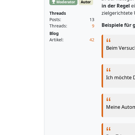
Moderator
Autor
in der Regel
ei
zielgerichtete
Threads
Posts:
13
Beispiele für 
Threads:
9
Blog
Artikel:
42
Beim Versuch
Ich möchte D
Meine Automa