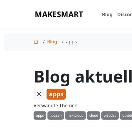
MAKESMART
Blog
Disco
Blog
apps
Blog aktuel
apps
Verwandte Themen
apps
notizen
nextcloud
cloud
webdav
obsid