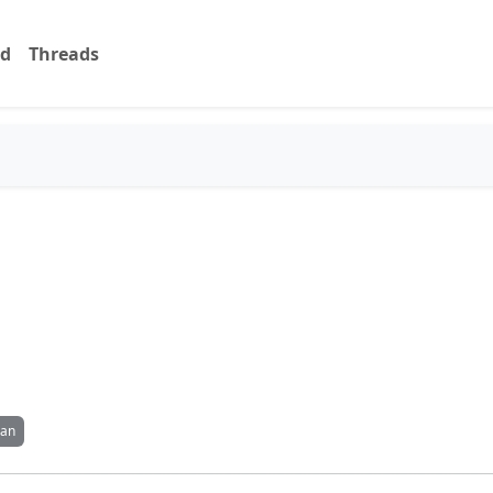
rd
Threads
l
ian