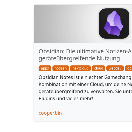
Obsidian: Die ultimative Notizen-A
geräteübergreifende Nutzung
apps
notizen
nextcloud
cloud
webdav
ob
Obsidian Notes ist ein echter Gamechanger
Kombination mit einer Cloud, um deine N
geräteübergreifend zu verwalten. Sie un
Plugins und vieles mehr!
cooper.bin