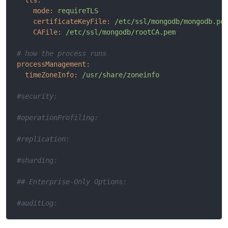
mode:
requireTLS
certificateKeyFile:
/etc/ssl/mongodb/mongodb.pe
CAFile:
/etc/ssl/mongodb/rootCA.pem
# how the process runs
processManagement:
timeZoneInfo:
/usr/share/zoneinfo
#security:
#operationProfiling:
#replication:
#sharding:
## Enterprise-Only Options:
#auditLog: