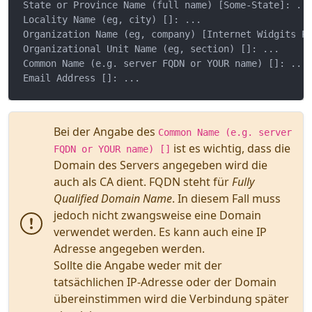
State or Province Name (full name) [Some-State]: ...
Locality Name (eg, city) []: ...

Organization Name (eg, company) [Internet Widgits Pt
Organizational Unit Name (eg, section) []: ...

Common Name (e.g. server FQDN or YOUR name) []: ...

Bei der Angabe des
Common Name (e.g. server
ist es wichtig, dass die
FQDN or YOUR name) []
Domain des Servers angegeben wird die
auch als CA dient. FQDN steht für
Fully
Qualified Domain Name
. In diesem Fall muss
jedoch nicht zwangsweise eine Domain
verwendet werden. Es kann auch eine IP
Adresse angegeben werden.
Sollte die Angabe weder mit der
tatsächlichen IP-Adresse oder der Domain
übereinstimmen wird die Verbindung später