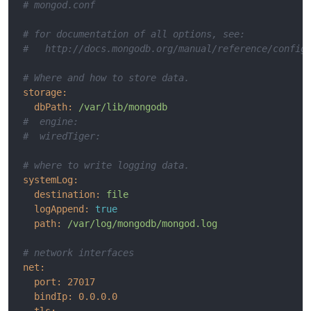
# mongod.conf
# for documentation of all options, see:
#   http://docs.mongodb.org/manual/reference/config
# Where and how to store data.
storage:
dbPath:
/var/lib/mongodb
#  engine:
#  wiredTiger:
# where to write logging data.
systemLog:
destination:
file
logAppend:
true
path:
/var/log/mongodb/mongod.log
# network interfaces
net:
port:
27017
bindIp:
0.0
.0
.0
tls: