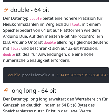
Zum Kapitel springen
double - 64 bit
Der Datentyp
bietet eine höhere Präzision für
double
Fließkommazahlen im Vergleich zu
, mit einem
float
Speicherbedarf von 64 Bit auf Plattformen wie dem
Arduino Due. Auf den meisten 8-bit Mikrocontrollern
(z.B. Arduino Uno) ist
allerdings gleichbedeutend
double
mit
und beschränkt sich auf 32-Bit Präzision.
float
ist ideal für Anwendungen, die eine hohe
double
numerische Genauigkeit erfordern.
double
 precisionValue = 
3.1415926535897932384626433
Zum Kapitel springen
long long - 64 bit
Der Datentyp long long erweitert den Wertebereich für
Ganzzahlen deutlich, indem er 64 Bit (8 Byte) des
Speicherplatzes nutzt. Er ist in der Lage, Werte