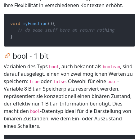
ihre Flexibilität in verschiedenen Kontexten erhöht.
void
myFunction
()
{

// do some stuff here an return nothing
Zum Kapitel springen
bool - 1 bit
Variablen des Typs
, auch bekannt als
, sind
bool
boolean
darauf ausgelegt, einen von zwei möglichen Werten zu
speichern:
oder
. Obwohl für eine
-
true
false
bool
Variable 8 Bit an Speicherplatz reserviert werden,
repräsentiert sie konzeptionell einen binären Zustand,
der effektiv nur 1 Bit an Information benötigt. Dies
macht den
-Datentyp ideal für die Darstellung von
bool
binären Zuständen, wie dem Ein- oder Auszustand
eines Schalters.