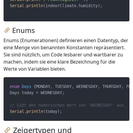
Serial
.
println
(indoorClimate.humidity);

Zum Kapitel springen
Enums
Enums (Enumerationen) definieren einen Datentyp, der
eine Menge von benannten Konstanten repräsentiert.
Sie sind nützlich, um Code lesbarer und wartbarer zu
machen, indem sie eine klare Bezeichnung für die
Werte von Variablen bieten.
enum
Days
 {MONDAY, TUESDAY, WEDNESDAY, THURSDAY, FRI
Days today = WEDNESDAY;

// Gibt den numerischen Wert von 'WEDNESDAY' aus, t
Serial
.
println
Zum Kapitel springen
Zeigertypen und