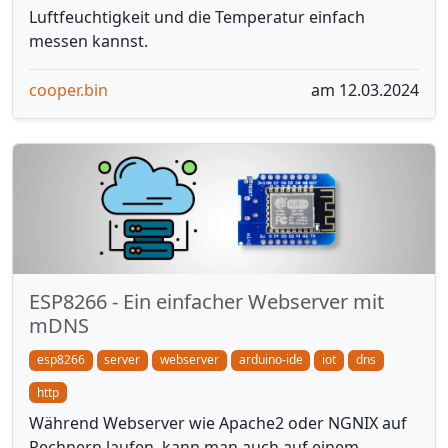
Luftfeuchtigkeit und die Temperatur einfach
messen kannst.
cooper.bin
am 12.03.2024
ESP8266 - Ein einfacher Webserver mit
mDNS
esp8266
server
webserver
arduino-ide
iot
dns
http
Während Webserver wie Apache2 oder NGNIX auf
Rechnern laufen, kann man auch auf einem