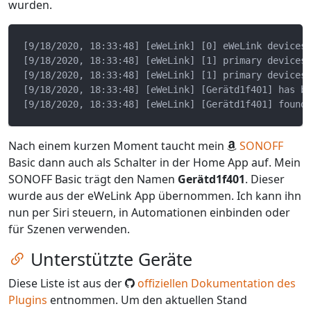
wurden.
[9/18/2020, 18:33:48] [eWeLink] [0] eWeLink devices 
[9/18/2020, 18:33:48] [eWeLink] [1] primary devices 
[9/18/2020, 18:33:48] [eWeLink] [1] primary devices 
[9/18/2020, 18:33:48] [eWeLink] [Gerätd1f401] has be
Nach einem kurzen Moment taucht mein
SONOFF
Basic dann auch als Schalter in der Home App auf. Mein
SONOFF Basic trägt den Namen
Gerätd1f401
. Dieser
wurde aus der eWeLink App übernommen. Ich kann ihn
nun per Siri steuern, in Automationen einbinden oder
für Szenen verwenden.
Zum Kapitel springen
Unterstützte Geräte
Diese Liste ist aus der
offiziellen Dokumentation des
Plugins
entnommen. Um den aktuellen Stand