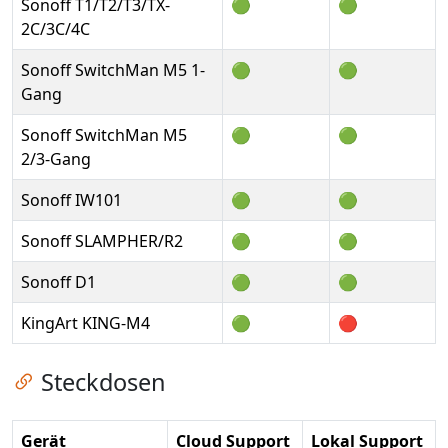
Sonoff T1/T2/T3/TX-
🟢
🟢
2C/3C/4C
Sonoff SwitchMan M5 1-
🟢
🟢
Gang
Sonoff SwitchMan M5
🟢
🟢
2/3-Gang
Sonoff IW101
🟢
🟢
Sonoff SLAMPHER/R2
🟢
🟢
Sonoff D1
🟢
🟢
KingArt KING-M4
🟢
🔴
Zum Kapitel springen
Steckdosen
Gerät
Cloud Support
Lokal Support