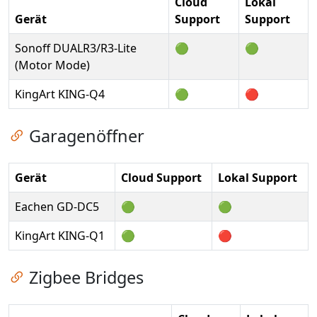
Cloud
Lokal
Gerät
Support
Support
Sonoff DUALR3/R3-Lite
🟢
🟢
(Motor Mode)
KingArt KING-Q4
🟢
🔴
Zum Kapitel springen
Garagenöffner
Gerät
Cloud Support
Lokal Support
Eachen GD-DC5
🟢
🟢
KingArt KING-Q1
🟢
🔴
Zum Kapitel springen
Zigbee Bridges