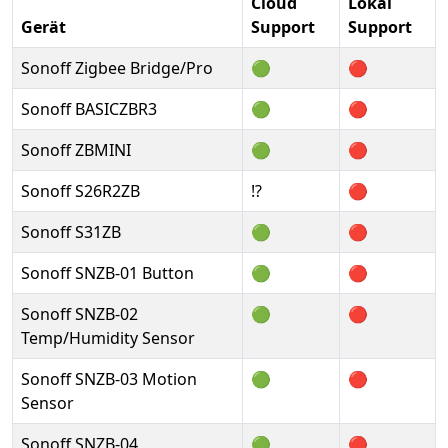
Cloud
Lokal
Gerät
Support
Support
Sonoff Zigbee Bridge/Pro
🟢
🔴
Sonoff BASICZBR3
🟢
🔴
Sonoff ZBMINI
🟢
🔴
Sonoff S26R2ZB
⁉️
🔴
Sonoff S31ZB
🟢
🔴
Sonoff SNZB-01 Button
🟢
🔴
Sonoff SNZB-02
🟢
🔴
Temp/Humidity Sensor
Sonoff SNZB-03 Motion
🟢
🔴
Sensor
Sonoff SNZB-04
🟢
🔴