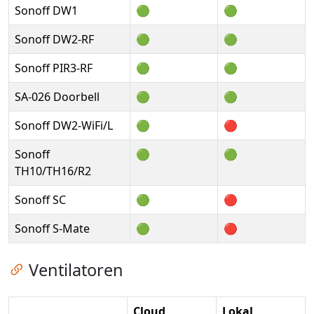
Sonoff DW1
🟢
🟢
Sonoff DW2-RF
🟢
🟢
Sonoff PIR3-RF
🟢
🟢
SA-026 Doorbell
🟢
🟢
Sonoff DW2-WiFi/L
🟢
🔴
Sonoff
🟢
🟢
TH10/TH16/R2
Sonoff SC
🟢
🔴
Sonoff S-Mate
🟢
🔴
Zum Kapitel springen
Ventilatoren
Cloud
Lokal