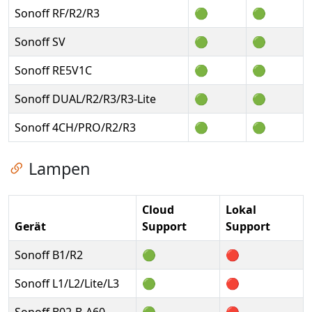
Sonoff RF/R2/R3
🟢
🟢
Sonoff SV
🟢
🟢
Sonoff RE5V1C
🟢
🟢
Sonoff DUAL/R2/R3/R3-Lite
🟢
🟢
Sonoff 4CH/PRO/R2/R3
🟢
🟢
Zum Kapitel springen
Lampen
Cloud
Lokal
Gerät
Support
Support
Sonoff B1/R2
🟢
🔴
Sonoff L1/L2/Lite/L3
🟢
🔴
Sonoff B02-B-A60
🟢
🔴