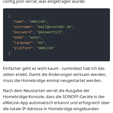
config.json verrät, was eingetragen wurde:
{
"name"
:
"eWeLink"
,
"username"
:
"mail@provider.de"
,
"password"
:
"passwort123"
,
"mode"
:
"auto"
,
"language"
:
"en"
,
"platform"
:
"eWeLink"
}
Einfacher geht es wohl kaum - zumindest hab ich das
selten erlebt. Damit die Änderungen wirksam werden,
muss die Homebridge einmal neugestartet werden.
Nach dem Neustarten verrät die Ausgabe der
Homebridge-Konsole, dass die SONOFF-Geräte in der
eWeLink-App automatisch erkannt und erfolgreich über
die lokale IP-Adresse in Homebridge eingebunden