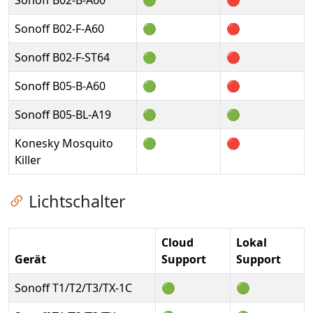
Sonoff B02-F-A60
🟢
🔴
Sonoff B02-F-ST64
🟢
🔴
Sonoff B05-B-A60
🟢
🔴
Sonoff B05-BL-A19
🟢
🟢
Konesky Mosquito
🟢
🔴
Killer
Zum Kapitel springen
Lichtschalter
Cloud
Lokal
Gerät
Support
Support
Sonoff T1/T2/T3/TX-1C
🟢
🟢