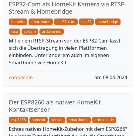
ESP32-Cam als HomeKit Kamera via RTSP-
Stream & Homebridge
homekit
smarthome
esp32-cam
esp32
homebridge
rtsp
stream
arduino-ide
Mit einem RTSP-Stream von der ESP32-Cam lässt
sich die Übertragung in vielen Plattformen
einbinden. Unter anderem auch im eigenen
Smarthome wie HomeKit.
cooper.bin
am 08.04.2024
Der ESP8266 als nativer HomeKit
Kontaktsensor
esp8266
homekit
sensor
smarthome
arduino-ide
Echtes natives HomeKit-Zubehör mit dem ESP8266?